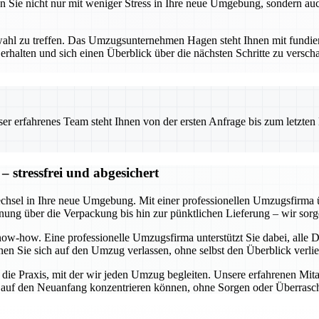
n Sie nicht nur mit weniger Stress in Ihre neue Umgebung, sondern auc
tnerwahl zu treffen. Das Umzugsunternehmen Hagen steht Ihnen mit fun
rhalten und sich einen Überblick über die nächsten Schritte zu verschaf
 erfahrenes Team steht Ihnen von der ersten Anfrage bis zum letzten Ka
 stressfrei und abgesichert
echsel in Ihre neue Umgebung. Mit einer professionellen Umzugsfirma 
anung über die Verpackung bis hin zur pünktlichen Lieferung – wir sorge
w-how. Eine professionelle Umzugsfirma unterstützt Sie dabei, alle De
en Sie sich auf den Umzug verlassen, ohne selbst den Überblick verli
n die Praxis, mit der wir jeden Umzug begleiten. Unsere erfahrenen Mita
ch auf den Neuanfang konzentrieren können, ohne Sorgen oder Überras