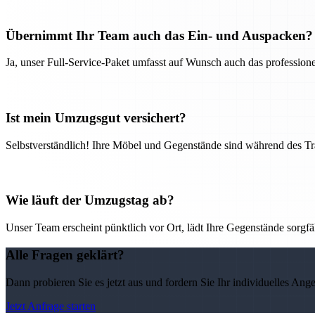
Übernimmt Ihr Team auch das Ein- und Auspacken?
Ja, unser Full-Service-Paket umfasst auf Wunsch auch das professio
Ist mein Umzugsgut versichert?
Selbstverständlich! Ihre Möbel und Gegenstände sind während des Tra
Wie läuft der Umzugstag ab?
Unser Team erscheint pünktlich vor Ort, lädt Ihre Gegenstände sorgfälti
Alle Fragen geklärt?
Dann probieren Sie es jetzt aus und fordern Sie Ihr individuelles Ang
Jetzt Anfrage starten