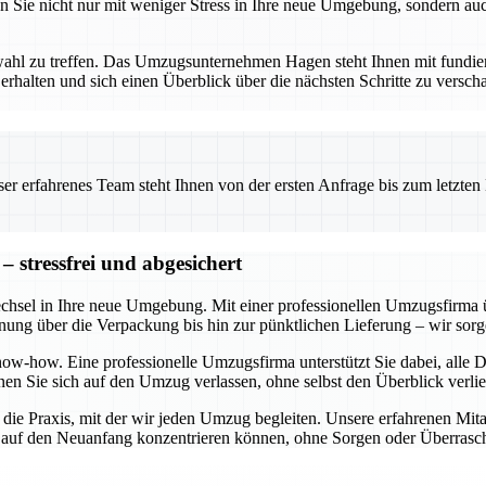
n Sie nicht nur mit weniger Stress in Ihre neue Umgebung, sondern auc
tnerwahl zu treffen. Das Umzugsunternehmen Hagen steht Ihnen mit fun
rhalten und sich einen Überblick über die nächsten Schritte zu verschaf
 erfahrenes Team steht Ihnen von der ersten Anfrage bis zum letzten Ka
 stressfrei und abgesichert
echsel in Ihre neue Umgebung. Mit einer professionellen Umzugsfirma 
anung über die Verpackung bis hin zur pünktlichen Lieferung – wir sorge
w-how. Eine professionelle Umzugsfirma unterstützt Sie dabei, alle De
en Sie sich auf den Umzug verlassen, ohne selbst den Überblick verli
n die Praxis, mit der wir jeden Umzug begleiten. Unsere erfahrenen Mita
ch auf den Neuanfang konzentrieren können, ohne Sorgen oder Überras