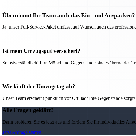
Übernimmt Ihr Team auch das Ein- und Auspacken?
Ja, unser Full-Service-Paket umfasst auf Wunsch auch das professio
Ist mein Umzugsgut versichert?
Selbstverständlich! Ihre Möbel und Gegenstände sind während des Tra
Wie läuft der Umzugstag ab?
Unser Team erscheint pünktlich vor Ort, lädt Ihre Gegenstände sorgfälti
Alle Fragen geklärt?
Dann probieren Sie es jetzt aus und fordern Sie Ihr individuelles Ang
Jetzt Anfrage starten