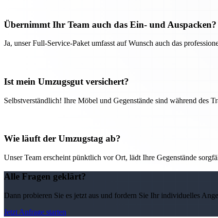
Übernimmt Ihr Team auch das Ein- und Auspacken?
Ja, unser Full-Service-Paket umfasst auf Wunsch auch das professio
Ist mein Umzugsgut versichert?
Selbstverständlich! Ihre Möbel und Gegenstände sind während des Tra
Wie läuft der Umzugstag ab?
Unser Team erscheint pünktlich vor Ort, lädt Ihre Gegenstände sorgfälti
Alle Fragen geklärt?
Dann probieren Sie es jetzt aus und fordern Sie Ihr individuelles Ang
Jetzt Anfrage starten