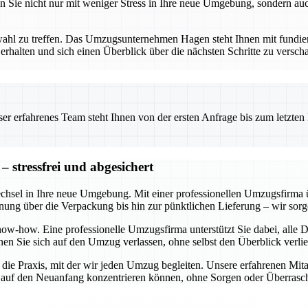
n Sie nicht nur mit weniger Stress in Ihre neue Umgebung, sondern auc
tnerwahl zu treffen. Das Umzugsunternehmen Hagen steht Ihnen mit fun
rhalten und sich einen Überblick über die nächsten Schritte zu verschaf
 erfahrenes Team steht Ihnen von der ersten Anfrage bis zum letzten Ka
 stressfrei und abgesichert
echsel in Ihre neue Umgebung. Mit einer professionellen Umzugsfirma 
anung über die Verpackung bis hin zur pünktlichen Lieferung – wir sorge
w-how. Eine professionelle Umzugsfirma unterstützt Sie dabei, alle De
en Sie sich auf den Umzug verlassen, ohne selbst den Überblick verli
n die Praxis, mit der wir jeden Umzug begleiten. Unsere erfahrenen Mita
ch auf den Neuanfang konzentrieren können, ohne Sorgen oder Überras