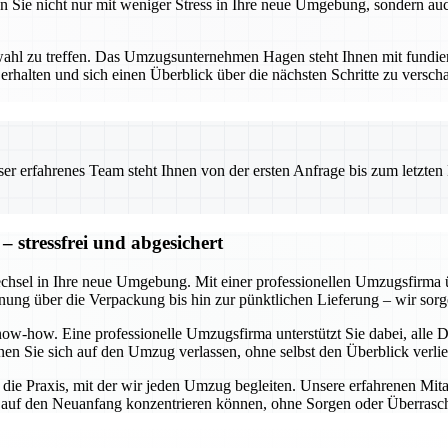
n Sie nicht nur mit weniger Stress in Ihre neue Umgebung, sondern auc
tnerwahl zu treffen. Das Umzugsunternehmen Hagen steht Ihnen mit fun
rhalten und sich einen Überblick über die nächsten Schritte zu verschaf
 erfahrenes Team steht Ihnen von der ersten Anfrage bis zum letzten Ka
 stressfrei und abgesichert
echsel in Ihre neue Umgebung. Mit einer professionellen Umzugsfirma 
anung über die Verpackung bis hin zur pünktlichen Lieferung – wir sorge
w-how. Eine professionelle Umzugsfirma unterstützt Sie dabei, alle De
en Sie sich auf den Umzug verlassen, ohne selbst den Überblick verli
n die Praxis, mit der wir jeden Umzug begleiten. Unsere erfahrenen Mita
ch auf den Neuanfang konzentrieren können, ohne Sorgen oder Überras