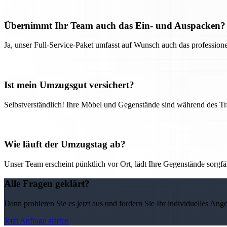
Übernimmt Ihr Team auch das Ein- und Auspacken?
Ja, unser Full-Service-Paket umfasst auf Wunsch auch das professio
Ist mein Umzugsgut versichert?
Selbstverständlich! Ihre Möbel und Gegenstände sind während des Tra
Wie läuft der Umzugstag ab?
Unser Team erscheint pünktlich vor Ort, lädt Ihre Gegenstände sorgfälti
Alle Fragen geklärt?
Dann probieren Sie es jetzt aus und fordern Sie Ihr individuelles Ang
Jetzt Anfrage starten