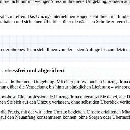
n Sie nicht nur mit weniger Stress in Ihre neue Umgebung, sondern auc
tnerwahl zu treffen. Das Umzugsunternehmen Hagen steht Ihnen mit fun
rhalten und sich einen Überblick über die nächsten Schritte zu verschaf
 erfahrenes Team steht Ihnen von der ersten Anfrage bis zum letzten Ka
 stressfrei und abgesichert
echsel in Ihre neue Umgebung. Mit einer professionellen Umzugsfirma 
anung über die Verpackung bis hin zur pünktlichen Lieferung – wir sorge
w-how. Eine professionelle Umzugsfirma unterstützt Sie dabei, alle De
en Sie sich auf den Umzug verlassen, ohne selbst den Überblick verli
n die Praxis, mit der wir jeden Umzug begleiten. Unsere erfahrenen Mita
ch auf den Neuanfang konzentrieren können, ohne Sorgen oder Überras