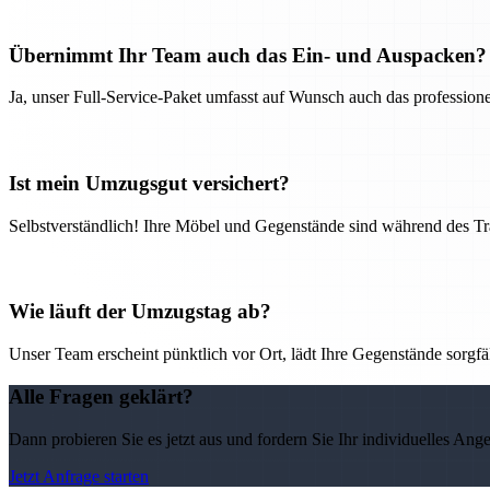
Übernimmt Ihr Team auch das Ein- und Auspacken?
Ja, unser Full-Service-Paket umfasst auf Wunsch auch das professio
Ist mein Umzugsgut versichert?
Selbstverständlich! Ihre Möbel und Gegenstände sind während des Tra
Wie läuft der Umzugstag ab?
Unser Team erscheint pünktlich vor Ort, lädt Ihre Gegenstände sorgfälti
Alle Fragen geklärt?
Dann probieren Sie es jetzt aus und fordern Sie Ihr individuelles Ang
Jetzt Anfrage starten